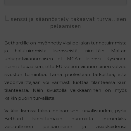
L
isenssi ja säännöstely takaavat turvallisen
pelaamisen
Bethardille on myönnetty yksi pelialan tunnetuimmista
ja halutuimmista lisensseistä, nimittäin Maltan
uhkapeliviranomaisen eli MGA:n lisenssi. Kyseinen
lisenssi takaa sen, että EU-valtion viranomainen valvoo
sivuston toimintaa. Tämä puolestaan tarkoittaa, että
vedonvälittäjään voi varmasti luottaa tilanteessa kuin
tilanteessa. Näin sivustolla veikkaaminen on myös
kaikin puolin turvallista.
Vaikka lisenssi takaa pelaamisen turvallisuuden, pyrkii
Bethard kiinnittämään huomiota esimerkiksi
vastuulliseen pelaamiseen ja asiakkaidensa