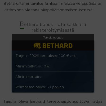
Bethardilta, ei tarvitse lainkaan maksaa veroja. Siitä on
kiittäminen Maltan uhkapeliviranomaisen lisenssiä.
B
ethard bonus - ota kaikki irti
rekisteröitymisestä
Tervetulobonus
Tarjous:
100% bonuksen 100 € asti
Minimitalletus:
10 €
Minimikerroin:
-
Voimassaoloaika:
60 päivän
Tarjolla oleva Bethard tervetuliaisbonus tuskin jättää