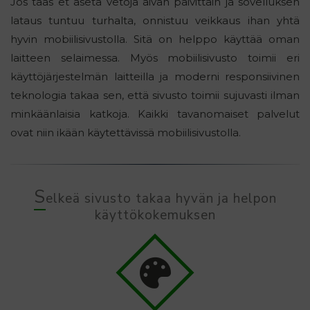
Jos taas et aseta vetoja aivan päivittäin ja sovelluksen
lataus tuntuu turhalta, onnistuu veikkaus ihan yhtä
hyvin mobiilisivustolla. Sitä on helppo käyttää oman
laitteen selaimessa. Myös mobiilisivusto toimii eri
käyttöjärjestelmän laitteilla ja moderni responsiivinen
teknologia takaa sen, että sivusto toimii sujuvasti ilman
minkäänlaisia katkoja. Kaikki tavanomaiset palvelut
ovat niin ikään käytettävissä mobiilisivustolla.
S
elkeä sivusto takaa hyvän ja helpon
käyttökokemuksen