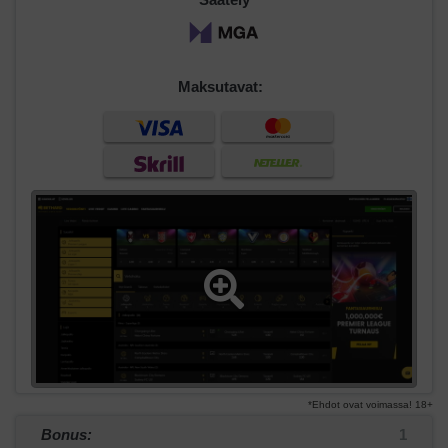
Maksutavat:
*Ehdot ovat voimassa! 18+
Bonus:
1