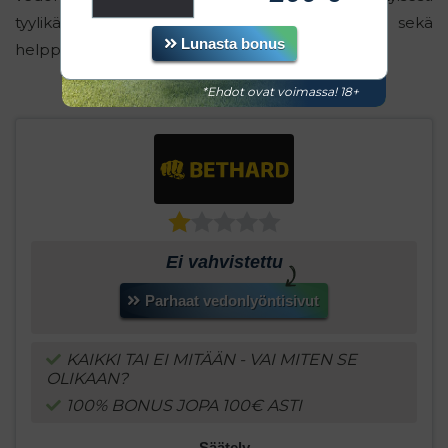
tyylikäs ulkonäkö, joka tekee veikkauksesta sekä
Lunasta bonus
helppoa että miellyttävää.
Näytä enemmän
*Ehdot ovat voimassa! 18+
Ei vahvistettu
Parhaat vedonlyöntisivut
KAIKKI TAI EI MITÄÄN - VAI MITEN SE
OLIKAAN?
100% BONUS JOPA 100€ ASTI
Säätely