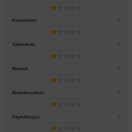
Kotiutukset:
1
Talletukset:
1
Maksut:
1
Mobiilisovellus:
1
Käytettävyys:
1