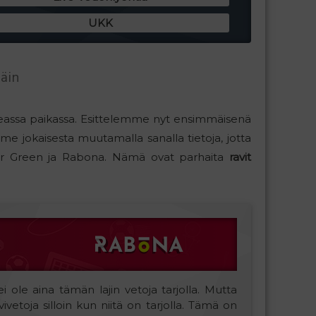
UKK
äin
 oikeassa paikassa. Esittelemme nyt ensimmäisenä
e jokaisesta muutamalla sanalla tietoja, jotta
et, Mr Green ja Rabona. Nämä ovat parhaita
ravit
ei ole aina tämän lajin vetoja tarjolla. Mutta
etoja silloin kun niitä on tarjolla. Tämä on