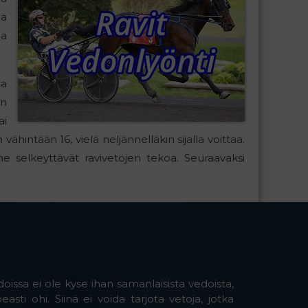
ia
ja
ta
on
ai
intään 16, vielä neljännelläkin sijalla voittaa.
i ne selkeyttävät ravivetojen tekoa. Seuraavaksi
oissa ei ole kyse ihan samanlaisista vedoista,
sti ohi. Siinä ei voida tarjota vetoja, jotka