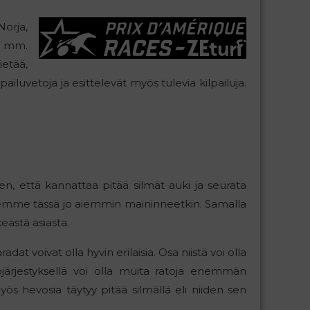
Norja,
at mm.
etää,
pailuvetoja ja esittelevät myös tulevia kilpailuja.
hen, että kannattaa pitää silmät auki ja seurata
ita olemme tässä jo aiemmin maininneetkin. Samalla
keästä asiasta.
radat voivat olla hyvin erilaisia. Osa niistä voi olla
töjärjestyksellä voi olla muita ratoja enemmän
ös hevosia täytyy pitää silmällä eli niiden sen