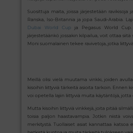
Suosittuja maita, joissa järjestetään ravikisoja
Ranska, Iso-Britannia ja jopa Saudi-Arabia. Laj
Dubai World Cup
ja Pegasus World Cup. R
järjestetäänkö jossakin kilpailua, voit ottaa siit
Moni suomalainen tekee ravivetoja, jotka liittyvät
Meillä olisi vielä muutama vinkki, joiden avull
kisoihin liittyviä tärkeitä asioita tarkoin. Enne
voi opetella lajiin liittyviä muita käytäntöjä, jott
Mutta kisoihin liittyviä vinkkejä, joita pitää silmäl
toisia paljon haastavampia. Jotkin niistä voi
merkitystä. Tuollaiset asiat kannattaa katsoa 
hetkistä kuntoa ja muita tärkeitä tulokseen vaiku