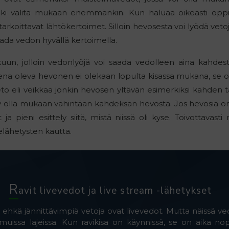
toki valita mukaan enemmänkin. Kun haluaa oikeasti opp
tarkoittavat lähtökertoimet. Silloin hevosesta voi lyödä veto
aada vedon hyvällä kertoimella.
kuun, jolloin vedonlyöjä voi saada vedolleen aina kahdes
a oleva hevonen ei olekaan lopulta kisassa mukana, se 
eto eli veikkaa jonkin hevosen yltävän esimerkiksi kahden t
 olla mukaan vähintään kahdeksan hevosta. Jos hevosia on väh
a pieni esittely siitä, mistä niissä oli kyse. Toivottavast
ivelähetysten kautta.
R
avit livevedot ja live stream -lähetykset
ehkä jännittävimpiä vetoja ovat livevedot. Mutta näissä ved
uissa lajeissa. Kun ravikisa on käynnissä, se on aika nopea