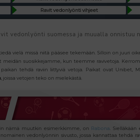
Ravit vedonlyönti vihjeet
avit vedonlyönti suomessa ja muualla onnistuu n
ä tiedä vielä missä niitä pääsee tekemään. Silloin on juuri
vat meidän suosikkejamme, kun teemme ravivetoja. Kerromm
n paikan tehdä raviin liittyviä vetoja. Paikat ovat Unib
a
, joissa vetojen teko on mielekästä.
kuin nämä muutkin esimerkkimme, on
Rabona
. Sielläkään 
omainen vedonlyönnin sivusto, jossa kannattaa tehdä raviv