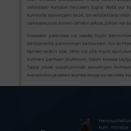
vähintään kahden hevosen tupla. Niitä voi 
kunnolla ravivetojen teon, on selvitettävä mitä 
vaikkapa juuri ennen lähdön alkua, jolloin voi s
Joissakin paikoissa voi saada myös kerrointa
kertoimesta paremman kertoimen. Jos kohteen
tämän vedon riski. Veto voi olla myös sijoitusv
kolmen parhaan joukkoon. Silloin kisassa täytyy
Tässä olivat suosituimmat ravivetojen kohteet j
livevetoihin ja siihen kuinka kisoja voi seurata l
Hevosurheilun 
kuin monissa m