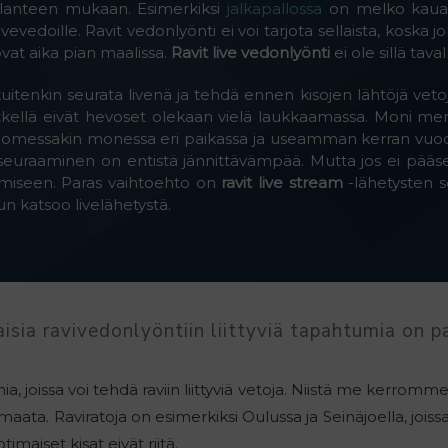
tilanteen mukaan. Esimerkiksi
jalkapallossa
on melko kauan 
ivevedoille. Ravit vedonlyönti ei voi tarjota sellaista, koska
ovat aika pian maalissa.
Ravit live vedonlyönti
ei ole sillä tava
kuitenkin seurata livenä ja tehdä ennen kisojen lähtöjä veto
tkellä eivät hevoset olekaan vielä laukkaamassa. Moni men
Suomessakin monessa eri paikassa ja useamman kerran vuod
n seuraaminen on entistä jännittävämpää. Mutta jos ei pääs
amiseen. Paras vaihtoehto on
ravit live stream
-lähetysten s
kun katsoo livelähetystä.
laisia ravivedonlyöntiin liittyviä tapahtumia on p
, joissa voi tehdä raviin liittyviä vetoja. Niistä me kerro
in maata. Raviratoja on esimerkiksi Oulussa ja Seinäjoella, jois
timaiset kisat eivät riitä.