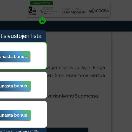
isivustojen lista
vat näitä vetoja
nasta bonus
esti laji, joka antaa jännitystä jo lajin kisoja
 tehneet niitä jo kauan. Siksi osaamme kertoa
unasta bonus
n. Pääaiheena on
Ravit vedonlyönti Suomessa
.
unasta bonus
ot ovat voimassa! 18+