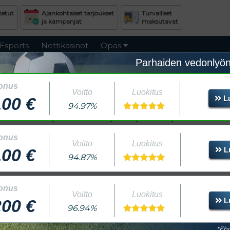
tetut
Ajankohtaiset tarjoukset
Turvalliset
ja kampanjat
maksutavat
Esports
Nettikasinot
Opas
Parhaiden vedonlyönt
onus
ti – Lista vedonlyöntisivustoista, jotka tarjoa
Voitto
Luokitus
100 €
Lu
94.97%
a tehdä jännittävään lajiin liittyviä vetoja. Tässä on totis
ee niihin liittyviä vetoja. Me tiedämme sen, koska olemme
onus
Voitto
Luokitus
 onnistuneiden vetojen tekoon.
100 €
L
94.87%
voi tehdä sekä esimerkiksi vinkkejä hyvien ravivetojen tekoo
onus
P
Voitto
Luokitus
arhaat ravi vedonlyöntisivustot netissä
200 €
L
96.94%
*Ehd